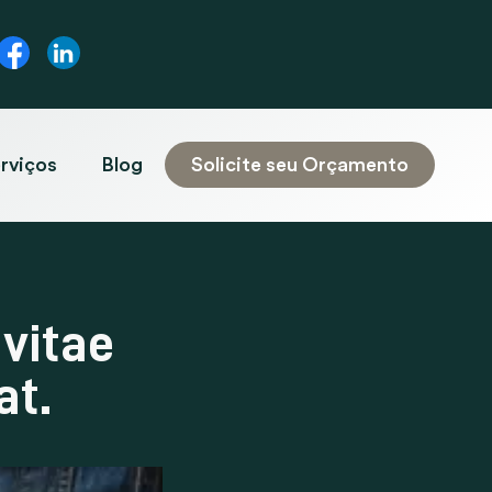
rviços
Blog
Solicite seu Orçamento
 vitae
at.