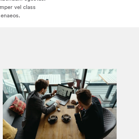
emper vel class
menaeos.