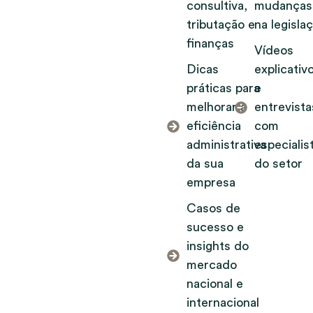
consultiva,
mudanças
tributação e
na legisla
finanças
Vídeos
Dicas
explicativ
práticas para
e
melhorar a
entrevista
eficiência
com
administrativa
especialis
da sua
do setor
empresa
Casos de
sucesso e
insights do
mercado
nacional e
internacional