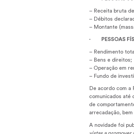
– Receita bruta de
– Débitos declara
– Montante (massa)
· PESSOAS FÍS
– Rendimento tota
– Bens e direitos;
– Operação em ren
– Fundo de invest
De acordo com a Re
comunicados até o 
de comportamento 
arrecadação, bem 
A novidade foi pub
vistas a promover 