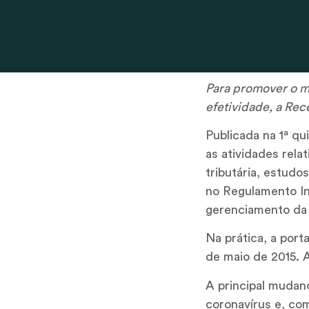
Para promover o m
efetividade, a Rec
Publicada na 1ª q
as atividades rel
tributária, estudo
no Regulamento In
gerenciamento da
Na prática, a port
de maio de 2015. A
A principal mudan
coronavírus e, co