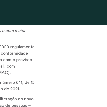
a e com maior
/2020 regulamenta
m conformidade
do com o previsto
sil, com
MAC).
 número 641, de 15
ro de 2021.
liferação do novo
ção de pessoas –