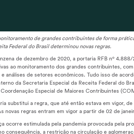
onitoramento de grandes contribuintes de forma prátic
eita Federal do Brasil determinou novas regras.
uinzena de dezembro de 2020, a portaria RFB nº 4.888
ativas ao monitoramento dos grandes contribuintes, co
s e análises de setores econômicos. Tudo isso de acor
terno da Secretaria Especial da Receita Federal do Bra
 Coordenação Especial de Maiores Contribuintes (CO
aria substitui a regra, que até então estava em vigor, de
s novas regras entram em vigor a partir de 02 de janei
ça ocorre estimulada pela pandemia provocada pela pro
mo consequência, a restrição na circulação e aglomera