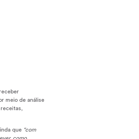
 receber
or meio de análise
receitas,
 ainda que
“com
rever, como