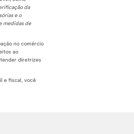
rificação da
órias e o
e medidas de
ipação no comércio
eitos ao
tender diretrizes
 e fiscal, você