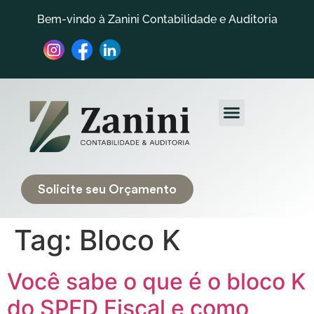
Bem-vindo à Zanini Contabilidade e Auditoria
Quem Somos
Trabalhe Conosco
Solicite seu Orçamento
Tag:
Bloco K
Você sabe o que é o bloco K
do SPED Fiscal e como